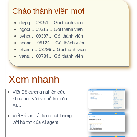
vantu… 09734… Gói thành viên
Xem nhanh
Viết Đề cương nghiên cứu
khoa học với sự hỗ trợ của
AI…
Viết Đề án cải tiến chất lượng
với hỗ trợ của AI agent
Kiểm tra đạo văn với hỗ trợ của
AI Agent
Đánh giá đề tài, gợi ý điều chỉnh
vởi AI Agent
Gợi ý Đề án Cải tiến chất lượng
trong bệnh viện