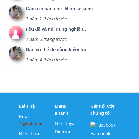
Dịch vụ
Điện thoại:
Facebook
0886500056
Liên hệ
Chính sách
bảo mật
ĐT-
NCKH.CLBV
(C10) - Tự do
NCKH
Member - Chỉ
dành cho
thành viên