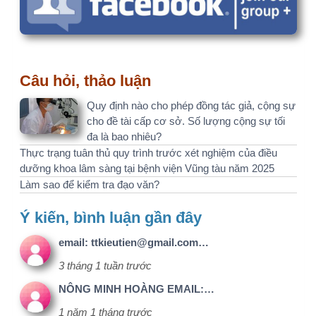
3 tháng 1 tuần trước
NÔNG MINH HOÀNG EMAIL:…
1 năm 1 tháng trước
Cảm ơn bạn nhé. Mình sẽ kiểm…
1 năm 2 tháng trước
tiêu đề và nội dung nghiên…
1 năm 3 tháng trước
Bạn có thể dễ dàng kiểm tra…
1 năm 4 tháng trước
Liên hệ
Menu
Kết nối với
nhanh
chúng tôi
Email:
1@nckh.net
Giới thiệu