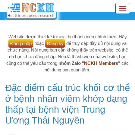
Nhảy
Toggle
đến
navigation
nội
dung
Website được thiết kế tối ưu cho thành viên chính thức. Hãy
Đăng nhập
hoặc
Đăng ký
để truy cập đầy đủ nội dung và
chức năng. Nội dung bạn cần không thấy trên website, có thể
do bạn chưa đăng nhập. Nếu là thành viên của website, bạn
cũng có thể yêu cầu trong
nhóm Zalo "
NCKH Members
"
các
nội dung bạn quan tâm.
Đặc điểm cấu trúc khối cơ thể
ở bệnh nhân viêm khớp dạng
thấp tại bệnh viện Trung
Ương Thái Nguyên
nckh
T5, 27/02/2025 - 10:38