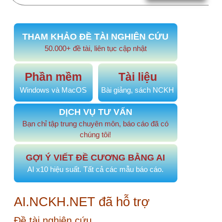
chúng tôi!
GỢI Ý VIẾT ĐỀ CƯƠNG BẰNG AI
AI x10 hiệu suất. Tất cả các mẫu báo cáo.
AI.NCKH.NET đã hỗ trợ
Đề tài nghiên cứu
#974
KHẢO SÁT TÌNH TRẠNG SINH VIÊN…
20 phút
trước
#973
Phong cách lãnh đạo và tác…
1 ngày trước
#972
PHÂN TÍCH CHI PHÍ TRỰC TIẾP…
5 ngày trước
#970
Mối quan hệ giữa áp lực nghề…
1 tháng trước
#969
Mối tương quan Cha-Con và sự…
1 tháng trước
Đề tài, sáng kiến cải tiến
#968
Sáng kiến xây dựng góc truyền…
2 tháng trước
#967
Phân tích và so sánh hiệu quả…
2 tháng trước
#964
NÂNG CAO NĂNG LỰC NGHIÊN CỨU…
2 tháng
trước
#963
NÂNG CAO NĂNG LỰC NGHIÊN CỨU…
2 tháng