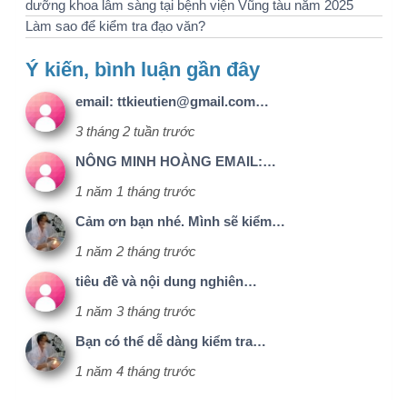
1 năm 2 tháng trước
tiêu đề và nội dung nghiên…
1 năm 3 tháng trước
Bạn có thể dễ dàng kiểm tra…
1 năm 4 tháng trước
Liên hệ
Menu
Kết nối với
nhanh
chúng tôi
Email:
1@nckh.net
Giới thiệu
Dịch vụ
Điện thoại:
Facebook
0886500056
Liên hệ
Chính sách
bảo mật