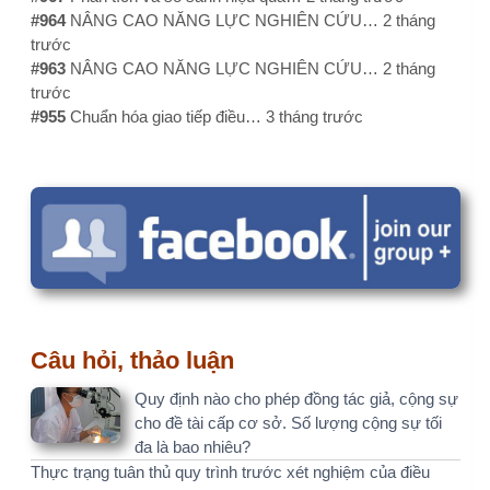
Câu hỏi, thảo luận
Quy định nào cho phép đồng tác giả, cộng sự
cho đề tài cấp cơ sở. Số lượng cộng sự tối
đa là bao nhiêu?
Thực trạng tuân thủ quy trình trước xét nghiệm của điều
dưỡng khoa lâm sàng tại bệnh viện Vũng tàu năm 2025
Làm sao để kiểm tra đạo văn?
Ý kiến, bình luận gần đây
email: ttkieutien@gmail.com…
3 tháng 2 tuần trước
NÔNG MINH HOÀNG EMAIL:…
1 năm 1 tháng trước
Cảm ơn bạn nhé. Mình sẽ kiểm…