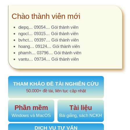
bvhct… 09397… Gói thành viên
hoang… 09124… Gói thành viên
phamh… 03796… Gói thành viên
vantu… 09734… Gói thành viên
THAM KHẢO ĐỀ TÀI NGHIÊN CỨU
50.000+ đề tài, liên tục cập nhật
Phần mềm
Tài liệu
Windows và MacOS
Bài giảng, sách NCKH
DỊCH VỤ TƯ VẤN
Bạn chỉ tập trung chuyên môn, báo cáo đã có
chúng tôi!
GỢI Ý VIẾT ĐỀ CƯƠNG BẰNG AI
AI x10 hiệu suất. Tất cả các mẫu báo cáo.
AI.NCKH.NET đã hỗ trợ