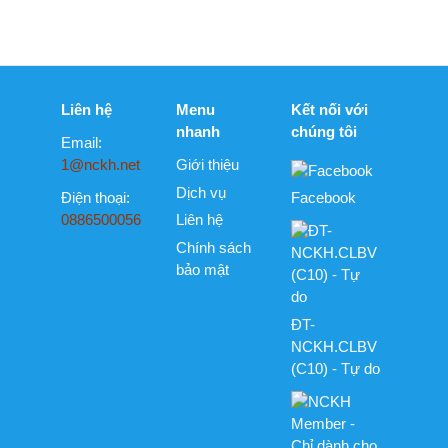
ĐT-
NCKH.CLBV
(C10) - Tự do
NCKH
Member - Chỉ
dành cho
thành viên