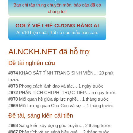
Đề tài nghiên cứu
#974
KHẢO SÁT TÌNH TRẠNG SINH VIÊN…
20 phút
trước
#973
Phong cách lãnh đạo và tác…
1 ngày trước
#972
PHÂN TÍCH CHI PHÍ TRỰC TIẾP…
5 ngày trước
#970
Mối quan hệ giữa áp lực nghề…
1 tháng trước
#969
Mối tương quan Cha-Con và sự…
1 tháng trước
Đề tài, sáng kiến cải tiến
#968
Sáng kiến xây dựng góc truyền…
2 tháng trước
#967
Phân tích và so sánh hiệu quả…
2 tháng trước
#964
NÂNG CAO NĂNG LỰC NGHIÊN CỨU…
2 tháng
trước
#963
NÂNG CAO NĂNG LỰC NGHIÊN CỨU…
2 tháng
trước
#955
Chuẩn hóa giao tiếp điều…
3 tháng trước