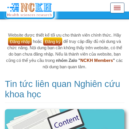
Nhảy
Toggle
đến
navigation
nội
dung
Website được thiết kế tối ưu cho thành viên chính thức. Hãy
Đăng nhập
hoặc
Đăng ký
để truy cập đầy đủ nội dung và
chức năng. Nội dung bạn cần không thấy trên website, có thể
do bạn chưa đăng nhập. Nếu là thành viên của website, bạn
cũng có thể yêu cầu trong
nhóm Zalo "
NCKH Members
"
các
nội dung bạn quan tâm.
Tin tức liên quan Nghiên cứu
khoa học