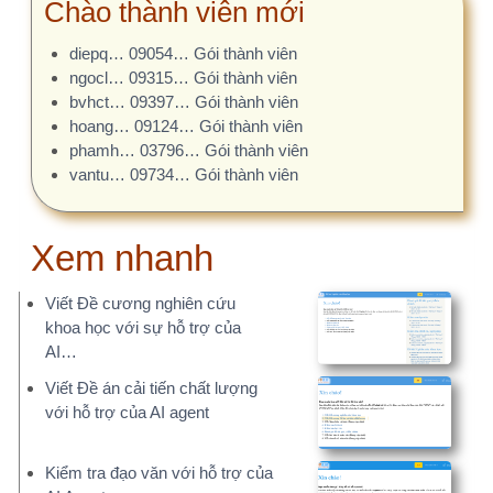
Viết Đề cương nghiên cứu
khoa học với sự hỗ trợ của
AI…
Viết Đề án cải tiến chất lượng
với hỗ trợ của AI agent
Kiểm tra đạo văn với hỗ trợ của
AI Agent
Đánh giá đề tài, gợi ý điều chỉnh
vởi AI Agent
Gợi ý Đề án Cải tiến chất lượng
trong bệnh viện
AI.NCKH.NET – Phần mềm hỗ
trợ nghiên cứu khoa học
bằng…
Kiểm tra chính tả, ngữ pháp
tiếng Việt