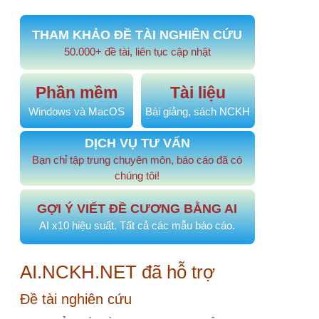
AI.NCKH.NET đã hỗ trợ
Đề tài nghiên cứu
#974
KHẢO SÁT TÌNH TRẠNG SINH VIÊN…
20 phút
trước
#973
Phong cách lãnh đạo và tác…
1 ngày trước
#972
PHÂN TÍCH CHI PHÍ TRỰC TIẾP…
5 ngày trước
#970
Mối quan hệ giữa áp lực nghề…
1 tháng trước
#969
Mối tương quan Cha-Con và sự…
1 tháng trước
Đề tài, sáng kiến cải tiến
#968
Sáng kiến xây dựng góc truyền…
2 tháng trước
#967
Phân tích và so sánh hiệu quả…
2 tháng trước
#964
NÂNG CAO NĂNG LỰC NGHIÊN CỨU…
2 tháng
trước
#963
NÂNG CAO NĂNG LỰC NGHIÊN CỨU…
2 tháng
trước
#955
Chuẩn hóa giao tiếp điều…
3 tháng trước