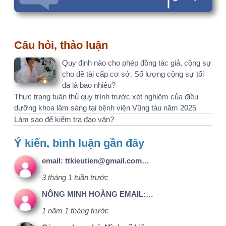
Cảm ơn bạn nhé. Mình sẽ kiểm…
1 năm 2 tháng trước
tiêu đề và nội dung nghiên…
1 năm 3 tháng trước
Bạn có thể dễ dàng kiểm tra…
1 năm 4 tháng trước
Liên hệ
Menu
Kết nối với
nhanh
chúng tôi
Email:
1@nckh.net
Giới thiệu
Dịch vụ
Điện thoại:
Facebook
0886500056
Liên hệ
Chính sách
bảo mật