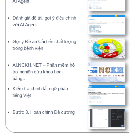
Bước 3. Hoàn chỉnh Đề cương
THAM KHẢO ĐỀ TÀI NGHIÊN CỨU
50.000+ đề tài, liên tục cập nhật
Phần mềm
Tài liệu
Windows và MacOS
Bài giảng, sách NCKH
DỊCH VỤ TƯ VẤN
Bạn chỉ tập trung chuyên môn, báo cáo đã có
chúng tôi!
GỢI Ý VIẾT ĐỀ CƯƠNG BẰNG AI
AI x10 hiệu suất. Tất cả các mẫu báo cáo.