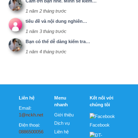
ĐT-
NCKH.CLBV
(C10) - Tự do
NCKH
Member - Chỉ
dành cho
thành viên