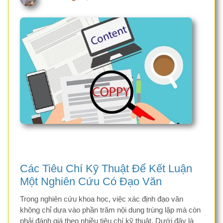
Các Tiêu Chí Kỹ Thuật Để Kết Luận
Một Nghiên Cứu Có Đạo Văn
Trong nghiên cứu khoa học, việc xác định đạo văn
không chỉ dựa vào phần trăm nội dung trùng lặp mà còn
phải đánh giá theo nhiều tiêu chí kỹ thuật. Dưới đây là
các yếu tố quan trọng để xác định một bài nghiên cứu
có dấu hiệu đạo văn:
Xem thêm
bài
Đăng nhập
để gửi ý kiến
viết
Đạo
văn
là