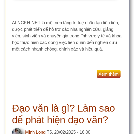
học thực hiện các công việc liên quan đến nghiên cứu
một cách nhanh chóng, chính xác và hiệu quả.
Xem thêm
bài
viết
AI.NCKH.NET
–
Phần
Đạo văn là gì? Làm sao
mềm
hỗ
để phát hiện đạo văn?
trợ
nghiên
Minh Long
T5, 20/02/2025 - 16:00
cứu
khoa
học
bằng
AI