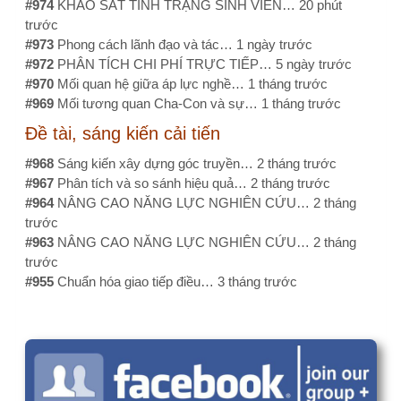
Câu hỏi, thảo luận
Quy định nào cho phép đồng tác giả, cộng sự
cho đề tài cấp cơ sở. Số lượng cộng sự tối
đa là bao nhiêu?
Thực trạng tuân thủ quy trình trước xét nghiệm của điều
dưỡng khoa lâm sàng tại bệnh viện Vũng tàu năm 2025
Làm sao để kiểm tra đạo văn?
Ý kiến, bình luận gần đây
email: ttkieutien@gmail.com…
3 tháng 1 tuần trước
NÔNG MINH HOÀNG EMAIL:…
1 năm 1 tháng trước