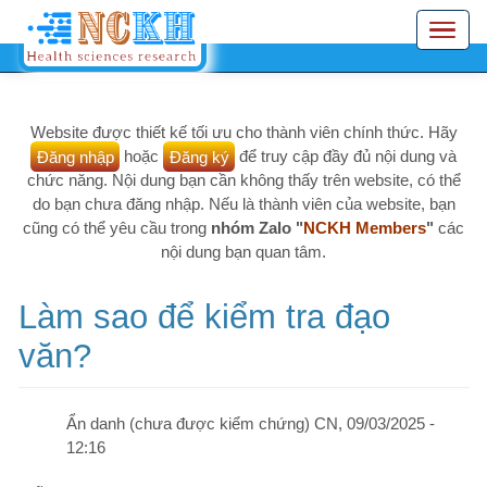
Nhảy
Toggle
đến
navigation
nội
dung
Website được thiết kế tối ưu cho thành viên chính thức. Hãy
Đăng nhập
hoặc
Đăng ký
để truy cập đầy đủ nội dung và
chức năng. Nội dung bạn cần không thấy trên website, có thể
do bạn chưa đăng nhập. Nếu là thành viên của website, bạn
cũng có thể yêu cầu trong
nhóm Zalo "
NCKH Members
"
các
nội dung bạn quan tâm.
Làm sao để kiểm tra đạo
văn?
Ẩn danh (chưa được kiểm chứng)
CN, 09/03/2025 -
12:16
Diễn đàn - Hỏi đáp
Đạo văn
Tôi đã viết xong Đề tài nghiên cứu khoa học. Dùng cách nào để