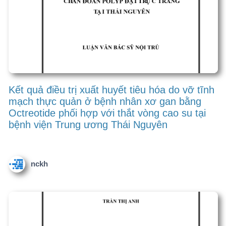
nckh
Thực trạng tự kỷ ở trẻ em từ 18 đến 60 tháng
tuổi tại thành phố Thái Nguyên