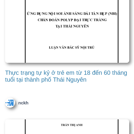
nckh
Chào thành viên mới
diepq… 09054… Gói thành viên
ngocl… 09315… Gói thành viên
bvhct… 09397… Gói thành viên
hoang… 09124… Gói thành viên
phamh… 03796… Gói thành viên
vantu… 09734… Gói thành viên
Xem nhanh
Viết Đề cương nghiên cứu
khoa học với sự hỗ trợ của
AI…