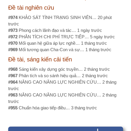
1 năm 3 tháng trước
Bạn có thể dễ dàng kiểm tra…
1 năm 5 tháng trước
Liên hệ
Menu
Kết nối với
nhanh
chúng tôi
Email:
1@nckh.net
Giới thiệu
Dịch vụ
Điện thoại:
Facebook
0886500056
Liên hệ
Chính sách
bảo mật
ĐT-
NCKH.CLBV