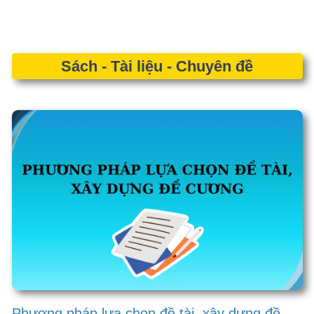
Phương pháp lựa chọn đề tài, xây dựng đề
cương luận văn thạc sĩ
Luận văn thạc sĩ là một phần quan trọng trong quá trình học tập
và nghiên cứu của học viên sau đại học. Việc lựa chọn đề tài
phù hợp và xây dựng đề cương khoa học không chỉ giúp nâng
cao chất lượng luận văn mà còn góp phần phát triển chuyên
môn và ứng dụng thực tiễn trong lĩnh vực y học.
Cao Phong