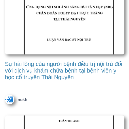
nckh
Đánh giá kết quả điều trị vàng da tăng bilirubin
tự do ở trẻ sơ sinh bằng liệu pháp ánh sáng
tại khoa Nhi bệnh viện ĐKTƯTN