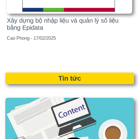
Tin tức
Đạo văn là gì? Làm sao để phát hiện đạo
văn?
Các Tiêu Chí Kỹ Thuật Để Kết Luận Một Nghiên Cứu Có Đạo