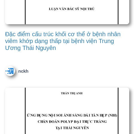
soi ở bệnh nhân xơ gan tại Bệnh viện Đa khoa
tỉnh Bắc Kạn
nckh
Kết quả điều trị xuất huyết tiêu hóa do vỡ tĩnh
mạch thực quản ở bệnh nhân xơ gan bằng