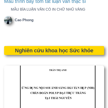
viêm khớp dạng thấp tại bệnh viện Trung
Ương Thái Nguyên
nckh
Kết quả điều trị giãn vỡ tĩnh mạch thực quản
bằng phương pháp thắt vòng cao su qua nội