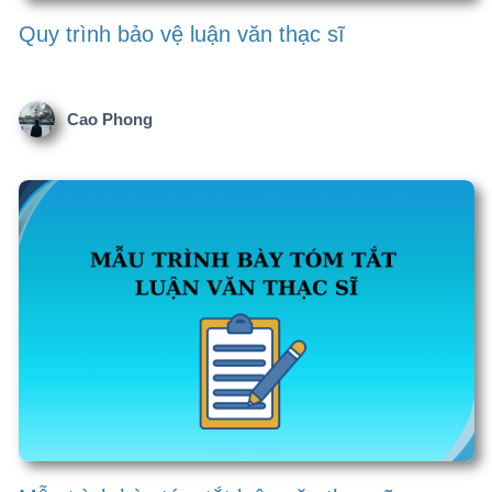
Nghiên cứu khoa học Sức khỏe
Đặc điểm cấu trúc khối cơ thể ở bệnh nhân