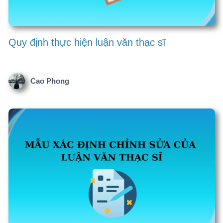
Mẫu xác định chỉnh sửa của luận văn thạc sĩ
CỘNG HOÀ XÃ HỘI CHỦ NGHĨA VIỆT NAMĐộc lâp - Tự do -
Hạnh phúc
Cao Phong