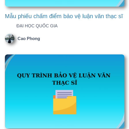
Cao Phong
Mẫu trình bày tóm tắt luận văn thạc sĩ
MẪU BÌA LUẬN VĂN CÓ IN CHỮ NHŨ VÀNG
Cao Phong