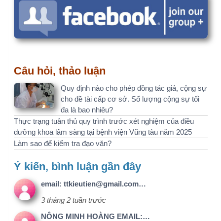
(C10) - Tự do
NCKH
Member - Chỉ
dành cho
thành viên