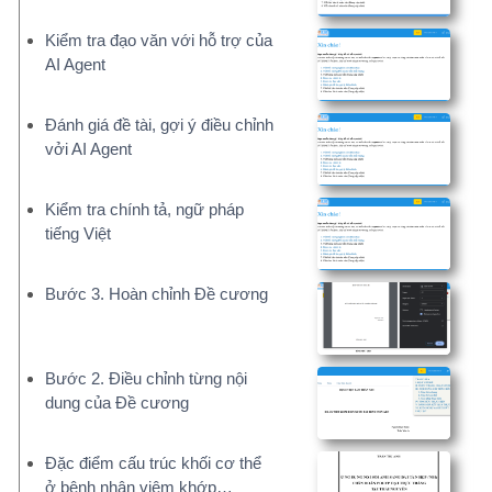
#974
KHẢO SÁT TÌNH TRẠNG SINH VIÊN…
20 phút
trước
#973
Phong cách lãnh đạo và tác…
1 ngày trước
#972
PHÂN TÍCH CHI PHÍ TRỰC TIẾP…
5 ngày trước
#970
Mối quan hệ giữa áp lực nghề…
1 tháng trước
#969
Mối tương quan Cha-Con và sự…
1 tháng trước
Đề tài, sáng kiến cải tiến
#968
Sáng kiến xây dựng góc truyền…
2 tháng trước
#967
Phân tích và so sánh hiệu quả…
2 tháng trước
#964
NÂNG CAO NĂNG LỰC NGHIÊN CỨU…
2 tháng
trước
#963
NÂNG CAO NĂNG LỰC NGHIÊN CỨU…
2 tháng
trước
#955
Chuẩn hóa giao tiếp điều…
3 tháng trước