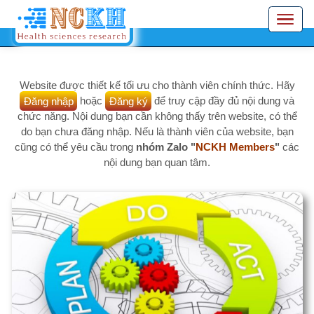
Nhảy
Toggle
đến
navigation
nội
dung
Website được thiết kế tối ưu cho thành viên chính thức. Hãy
Đăng nhập
hoặc
Đăng ký
để truy cập đầy đủ nội dung và
chức năng. Nội dung bạn cần không thấy trên website, có thể
do bạn chưa đăng nhập. Nếu là thành viên của website, bạn
cũng có thể yêu cầu trong
nhóm Zalo "
NCKH Members
"
các
nội dung bạn quan tâm.