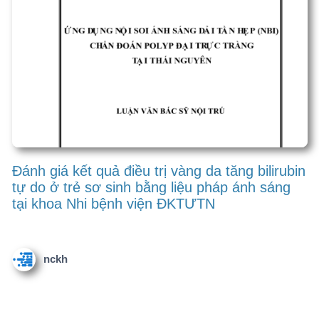
Viết Đề án cải tiến chất lượng
với hỗ trợ của AI agent
Kiểm tra đạo văn với hỗ trợ của
AI Agent
Đánh giá đề tài, gợi ý điều chỉnh
vởi AI Agent
Kiểm tra chính tả, ngữ pháp
tiếng Việt
Bước 3. Hoàn chỉnh Đề cương
Bước 2. Điều chỉnh từng nội
dung của Đề cương
Đặc điểm cấu trúc khối cơ thể
ở bệnh nhân viêm khớp…