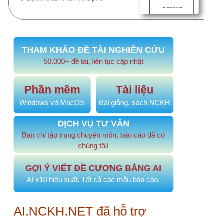
Câu hỏi, thảo luận
Quy định nào cho phép đồng tác giả, cộng sự
cho đề tài cấp cơ sở. Số lượng cộng sự tối
đa là bao nhiêu?
Thực trạng tuân thủ quy trình trước xét nghiệm của điều
dưỡng khoa lâm sàng tại bệnh viện Vũng tàu năm 2025
Làm sao để kiểm tra đạo văn?
Ý kiến, bình luận gần đây
email: ttkieutien@gmail.com…
3 tháng 2 tuần trước
NÔNG MINH HOÀNG EMAIL:…
1 năm 1 tháng trước
Cảm ơn bạn nhé. Mình sẽ kiểm…
1 năm 2 tháng trước
tiêu đề và nội dung nghiên…