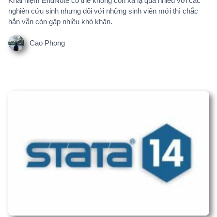
Stata 14 (MacOS)
Stata 14 là một phần mềm thống kê mạnh mẽ, chuyên dùng
trong nghiên cứu khoa học, kinh tế, xã hội học, y học và quản lý
dữ liệu.
Cao Phong