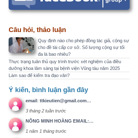
ĐT-
NCKH.CLBV
(C10) - Tự do
NCKH
Member - Chỉ
dành cho
thành viên