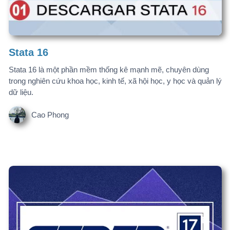
dữ liệu.
Cao Phong
BGD Style
Style EndNote Bộ Giáo Dục, một bộ quy tắc định dạng trích dẫn