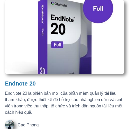
hoang… 09124… Gói thành viên
phamh… 03796… Gói thành viên
vantu… 09734… Gói thành viên
THAM KHẢO ĐỀ TÀI NGHIÊN CỨU
50.000+ đề tài, liên tục cập nhật
Phần mềm
Tài liệu
Windows và MacOS
Bài giảng, sách NCKH
DỊCH VỤ TƯ VẤN
Bạn chỉ tập trung chuyên môn, báo cáo đã có
chúng tôi!
GỢI Ý VIẾT ĐỀ CƯƠNG BẰNG AI
AI x10 hiệu suất. Tất cả các mẫu báo cáo.
AI.NCKH.NET đã hỗ trợ