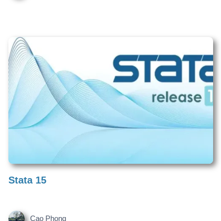
Acrobat
Adobe Acrobat là một phần mềm do Adobe Systems phát triển,
chuyên dùng để xem, tạo, chỉnh sửa, chuyển đổi, bảo mật và
quản lý tệp PDF.