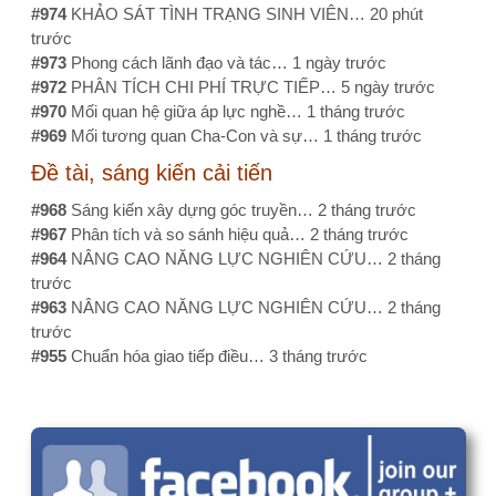
tiêu đề và nội dung nghiên…
1 năm 3 tháng trước
Bạn có thể dễ dàng kiểm tra…
1 năm 5 tháng trước
Liên hệ
Menu
Kết nối với
nhanh
chúng tôi
Email:
1@nckh.net
Giới thiệu
Dịch vụ
Điện thoại:
Facebook
0886500056
Liên hệ
Chính sách
bảo mật