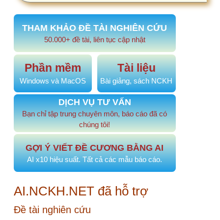
Câu hỏi, thảo luận
Quy định nào cho phép đồng tác giả, cộng sự
cho đề tài cấp cơ sở. Số lượng cộng sự tối
đa là bao nhiêu?
Thực trạng tuân thủ quy trình trước xét nghiệm của điều
dưỡng khoa lâm sàng tại bệnh viện Vũng tàu năm 2025
Làm sao để kiểm tra đạo văn?
Ý kiến, bình luận gần đây
email: ttkieutien@gmail.com…
3 tháng 2 tuần trước
NÔNG MINH HOÀNG EMAIL:…
1 năm 1 tháng trước
Cảm ơn bạn nhé. Mình sẽ kiểm…
1 năm 2 tháng trước