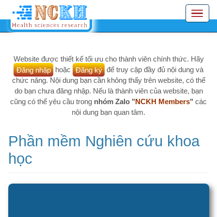
Nhảy
Toggle
đến
navigation
nội
dung
Website được thiết kế tối ưu cho thành viên chính thức. Hãy
Đăng nhập
hoặc
Đăng ký
để truy cập đầy đủ nội dung và
chức năng. Nội dung bạn cần không thấy trên website, có thể
do bạn chưa đăng nhập. Nếu là thành viên của website, bạn
cũng có thể yêu cầu trong
nhóm Zalo "
NCKH Members
"
các
nội dung bạn quan tâm.
Phần mềm Nghiên cứu khoa
học