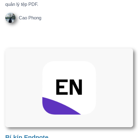
Cao Phong
SPSS 25
SPSS (Statistical Package for the Social Sciences) là một phần
mềm phân tích thống kê mạnh mẽ, đặc biệt phổ biến trong khoa
học xã hội, kinh tế, giáo dục, y học và nghiên cứu thị trường.