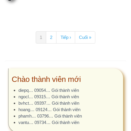
Đề tài nghiên cứu
#974
KHẢO SÁT TÌNH TRẠNG SINH VIÊN…
20 phút
trước
#973
Phong cách lãnh đạo và tác…
1 ngày trước
#972
PHÂN TÍCH CHI PHÍ TRỰC TIẾP…
5 ngày trước
#970
Mối quan hệ giữa áp lực nghề…
1 tháng trước
#969
Mối tương quan Cha-Con và sự…
1 tháng trước
Đề tài, sáng kiến cải tiến
#968
Sáng kiến xây dựng góc truyền…
2 tháng trước
#967
Phân tích và so sánh hiệu quả…
2 tháng trước
#964
NÂNG CAO NĂNG LỰC NGHIÊN CỨU…
2 tháng
trước
#963
NÂNG CAO NĂNG LỰC NGHIÊN CỨU…
2 tháng
trước
#955
Chuẩn hóa giao tiếp điều…
3 tháng trước