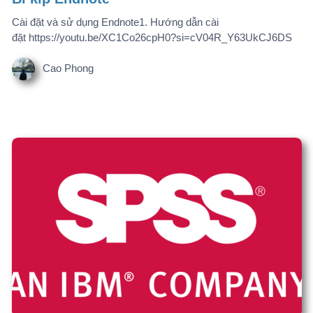
Cao Phong
Stata 16
Stata 16 là một phần mềm thống kê mạnh mẽ, chuyên dùng
trong nghiên cứu khoa học, kinh tế, xã hội học, y học và quản lý