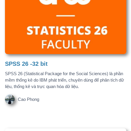
WHO Sample size
WHO Sample Size Calculator là một công cụ được Tổ chức Y
tế Thế giới (WHO) phát triển để giúp các nhà nghiên cứu tính
toán cỡ mẫu phù hợp cho các nghiên cứu y tế, dịch tễ học và
khoa học sức khỏe cộng đồng.