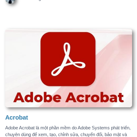
Cao Phong
Bí kíp Endnote
Cài đặt và sử dụng Endnote1. Hướng dẫn cài
đặt https://youtu.be/XC1Co26cpH0?si=cV04R_Y63UkCJ6DS