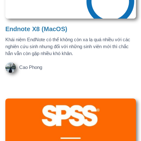
SPSS 26 -64 bit
SPSS 26 (Statistical Package for the Social Sciences) là phần
mềm thống kê do IBM phát triển, chuyên dùng để phân tích dữ
liệu, thống kê và trực quan hóa dữ liệu.
Cao Phong