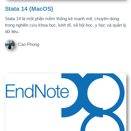
Endnote X8 (MacOS)
Khái niệm EndNote có thể không còn xa lạ quá nhiều với các
nghiên cứu sinh nhưng đối với những sinh viên mới thì chắc
hẳn vẫn còn gặp nhiều khó khăn.
Cao Phong