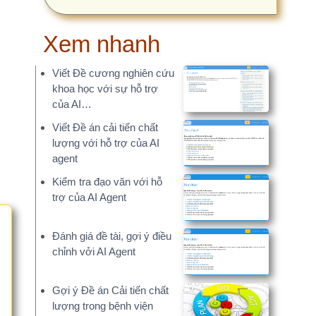
em nhanh
ết Đề cương nghiên cứu
oa học với sự hỗ trợ
ủa AI…
ết Đề án cải tiến chất
ợng với hỗ trợ của AI
ent
ểm tra đạo văn với hỗ
ợ của AI Agent
nh giá đề tài, gợi ý điều
ỉnh vởi AI Agent
i ý Đề án Cải tiến chất
ợng trong bệnh viện
I.NCKH.NET – Phần
m hỗ trợ nghiên cứu
hoa học bằng…