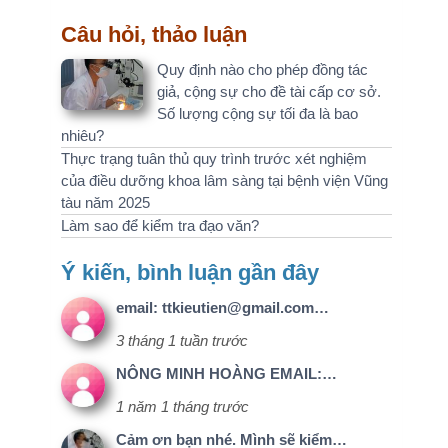
sao để kiểm tra đạo văn?
kiến, bình luận gần đây
email: ttkieutien@gmail.com…
3 tháng 1 tuần trước
NÔNG MINH HOÀNG EMAIL:…
1 năm 1 tháng trước
Cảm ơn bạn nhé. Mình sẽ kiểm…
1 năm 2 tháng trước
tiêu đề và nội dung nghiên…
1 năm 3 tháng trước
Bạn có thể dễ dàng kiểm tra…
1 năm 4 tháng trước