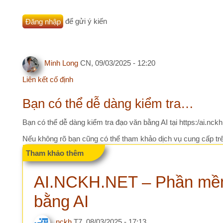
Minh Long
CN, 09/03/2025 - 12:20
Liên kết cố định
Bạn có thể dễ dàng kiểm tra…
Bạn có thể dễ dàng kiểm tra đạo văn bằng AI tại https:/ai.nckh.net
Nếu không rõ bạn cũng có thể tham khảo dịch vụ cung cấp trên webs
Tham khảo thêm
AI.NCKH.NET – Phần mềm hỗ
bằng AI
nckh
T7, 08/03/2025 - 17:13
AI.NCKH.NET là một nề
các nhà nghiên cứu, g
khoa học thực hiện c