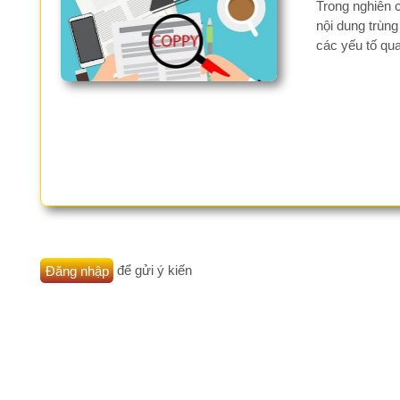
Đăng nhập
để gửi ý kiến