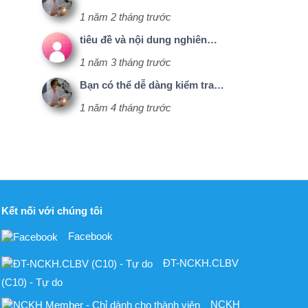
chúng tôi
Facebook
ĐT-NCKH.CLBV
o
NCKH
 dành cho thành viên