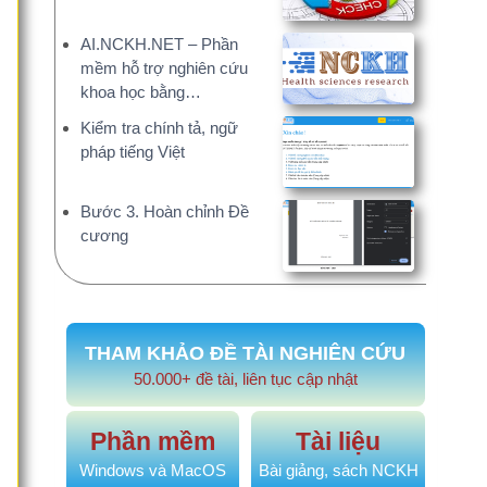
ểm tra chính tả, ngữ
áp tiếng Việt
ớc 3. Hoàn chỉnh Đề
ương
HAM KHẢO ĐỀ TÀI NGHIÊN CỨU
50.000+ đề tài, liên tục cập nhật
Phần mềm
Tài liệu
indows và MacOS
Bài giảng, sách NCKH
DỊCH VỤ TƯ VẤN
ạn chỉ tập trung chuyên môn, báo cáo đã có
chúng tôi!
GỢI Ý VIẾT ĐỀ CƯƠNG BẰNG AI