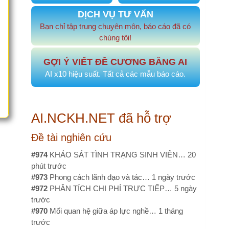
AI x10 hiệu suất. Tất cả các mẫu báo cáo.
.NCKH.NET đã hỗ trợ
tài nghiên cứu
4
KHẢO SÁT TÌNH TRẠNG SINH VIÊN…
20
 trước
3
Phong cách lãnh đạo và tác…
1 ngày trước
2
PHÂN TÍCH CHI PHÍ TRỰC TIẾP…
5 ngày
ớc
0
Mối quan hệ giữa áp lực nghề…
1 tháng
ớc
9
Mối tương quan Cha-Con và sự…
1 tháng
ớc
tài, sáng kiến cải tiến
8
Sáng kiến xây dựng góc truyền…
2 tháng
ớc
7
Phân tích và so sánh hiệu quả…
2 tháng
ớc