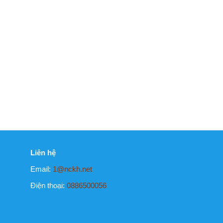
Liên hệ
M
Email:
1@nckh.net
Gi
D
Điện thoại:
0886500056
Li
C