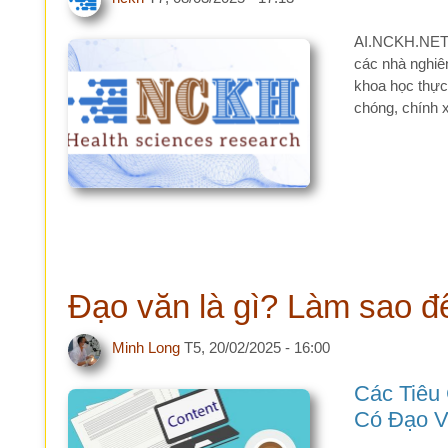
chóng, chính xác và 
Đạo văn là gì? Làm sao để p
Minh Long
T5, 20/02/2025 - 16:00
Các Tiêu Chí 
Có Đạo Văn
Trong nghiên cứu kho
nội dung trùng lặp mà
các yếu tố quan trọn