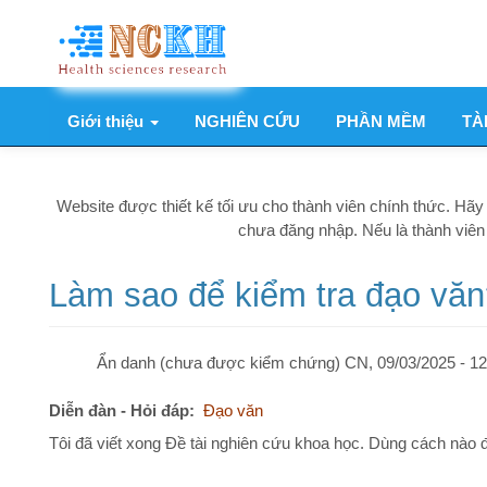
Nhảy
đến
nội
dung
Giới thiệu
NGHIÊN CỨU
PHẦN MỀM
TÀI LIỆU
Main
navigation
Website được thiết kế tối ưu cho thành viên chính thức. Hãy
Đăng
chưa đăng nhập. Nếu là thành viên của we
Làm sao để kiểm tra đạo văn?
Ẩn danh (chưa được kiểm chứng)
CN, 09/03/2025 - 12:16
Diễn đàn - Hỏi đáp
Đạo văn
Tôi đã viết xong Đề tài nghiên cứu khoa học. Dùng cách nào để kiểm
Đăng nhập
để gửi ý kiến