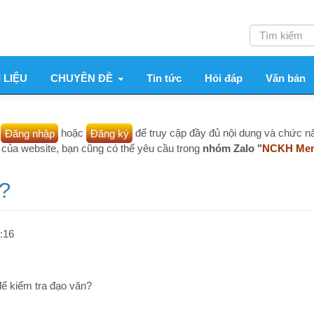
Tìm
kiếm
CHUYÊN ĐỀ
Tin tức
Hỏi đáp
Văn bản
Dịch vụ
 nhập
hoặc
Đăng ký
để truy cập đầy đủ nội dung và chức năng. Nội dung 
bsite, bạn cũng có thể yêu cầu trong
nhóm Zalo "
NCKH Members
"
các nộ
C
 tra đạo văn?