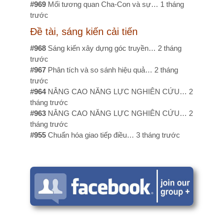
4
NÂNG CAO NĂNG LỰC NGHIÊN CỨU…
2
g trước
3
NÂNG CAO NĂNG LỰC NGHIÊN CỨU…
2
g trước
5
Chuẩn hóa giao tiếp điều…
3 tháng trước
u hỏi, thảo luận
Quy định nào cho phép đồng tác
giả, cộng sự cho đề tài cấp cơ sở.
Số lượng cộng sự tối đa là bao
u?
 trạng tuân thủ quy trình trước xét nghiệm
điều dưỡng khoa lâm sàng tại bệnh viện Vũng
 năm 2025