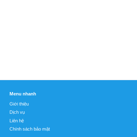
enu nhanh
Kết nối với 
ới thiệu
ịch vụ
ên hệ
(C10) - Tự d
hính sách bảo mật
Member - Chỉ