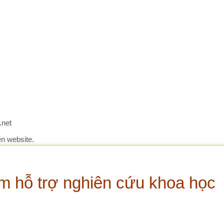
X
Vi
kh
c
Vi
lư
ag
Ki
ite.
tr
Đá
 trợ nghiên cứu khoa học
ch
Gợ
lư
A
n tảng trí tuệ nhân tạo tiên tiến, được phát triển để hỗ trợ
mề
iảng viên, sinh viên và chuyên gia trong lĩnh vực y tế và
k
ác công việc liên quan đến nghiên cứu một cách nhanh