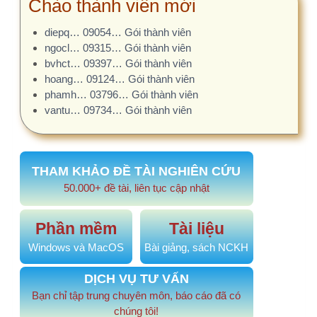
diepq… 09054… Gói thành viên
ngocl… 09315… Gói thành viên
bvhct… 09397… Gói thành viên
hoang… 09124… Gói thành viên
phamh… 03796… Gói thành viên
vantu… 09734… Gói thành viên
THAM KHẢO ĐỀ TÀI NGHIÊN CỨU
50.000+ đề tài, liên tục cập nhật
Phần mềm
Tài liệu
Windows và MacOS
Bài giảng, sách NCKH
DỊCH VỤ TƯ VẤN
Bạn chỉ tập trung chuyên môn, báo cáo đã có
chúng tôi!
GỢI Ý VIẾT ĐỀ CƯƠNG BẰNG AI
AI x10 hiệu suất. Tất cả các mẫu báo cáo.