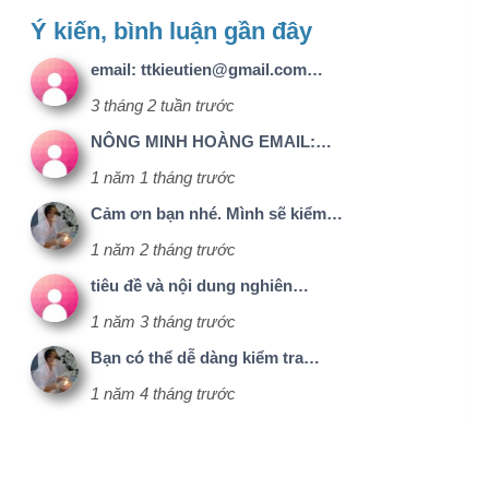
Cảm ơn bạn nhé. Mình sẽ kiểm…
1 năm 2 tháng trước
tiêu đề và nội dung nghiên…
1 năm 3 tháng trước
Bạn có thể dễ dàng kiểm tra…
1 năm 4 tháng trước
Liên hệ
Menu
Kết nối với
nhanh
chúng tôi
Email:
1@nckh.net
Giới thiệu
Dịch vụ
Điện thoại:
Facebook
0886500056
Liên hệ
Chính sách
bảo mật