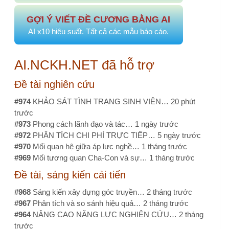
AI.NCKH.NET đã hỗ trợ
Đề tài nghiên cứu
#974
KHẢO SÁT TÌNH TRẠNG SINH VIÊN…
20 phút
trước
#973
Phong cách lãnh đạo và tác…
1 ngày trước
#972
PHÂN TÍCH CHI PHÍ TRỰC TIẾP…
5 ngày trước
#970
Mối quan hệ giữa áp lực nghề…
1 tháng trước
#969
Mối tương quan Cha-Con và sự…
1 tháng trước
Đề tài, sáng kiến cải tiến
#968
Sáng kiến xây dựng góc truyền…
2 tháng trước
#967
Phân tích và so sánh hiệu quả…
2 tháng trước
#964
NÂNG CAO NĂNG LỰC NGHIÊN CỨU…
2 tháng
trước
#963
NÂNG CAO NĂNG LỰC NGHIÊN CỨU…
2 tháng
trước
#955
Chuẩn hóa giao tiếp điều…
3 tháng trước