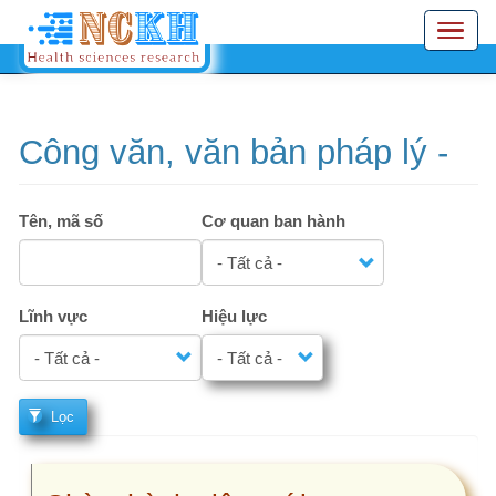
Nhảy
Toggle
đến
navigation
nội
dung
Công văn, văn bản pháp lý -
Tên, mã số
Cơ quan ban hành
Lĩnh vực
Hiệu lực
Lọc
Chào thành viên mới