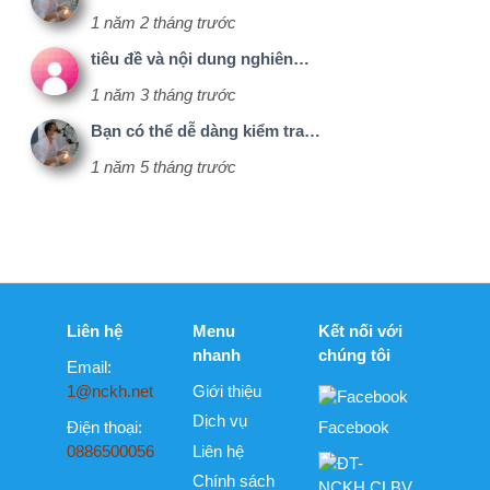
Dịch vụ
Điện thoại:
Facebook
0886500056
Liên hệ
Chính sách
bảo mật
ĐT-
NCKH.CLBV
(C10) - Tự do
NCKH
Member - Chỉ
dành cho
thành viên