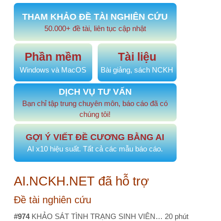
chúng tôi!
GỢI Ý VIẾT ĐỀ CƯƠNG BẰNG AI
AI x10 hiệu suất. Tất cả các mẫu báo cáo.
AI.NCKH.NET đã hỗ trợ
Đề tài nghiên cứu
#974
KHẢO SÁT TÌNH TRẠNG SINH VIÊN…
20 phút
trước
#973
Phong cách lãnh đạo và tác…
1 ngày trước
#972
PHÂN TÍCH CHI PHÍ TRỰC TIẾP…
5 ngày trước
#970
Mối quan hệ giữa áp lực nghề…
1 tháng trước
#969
Mối tương quan Cha-Con và sự…
1 tháng trước
Đề tài, sáng kiến cải tiến
#968
Sáng kiến xây dựng góc truyền…
2 tháng trước
#967
Phân tích và so sánh hiệu quả…
2 tháng trước
#964
NÂNG CAO NĂNG LỰC NGHIÊN CỨU…
2 tháng
trước
#963
NÂNG CAO NĂNG LỰC NGHIÊN CỨU…
2 tháng