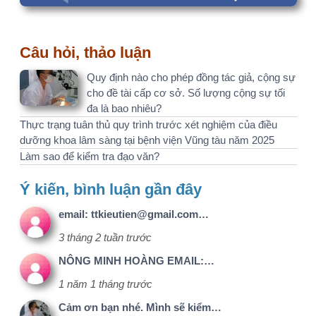
3 tháng 2 tuần trước
NÔNG MINH HOÀNG EMAIL:…
1 năm 1 tháng trước
Cảm ơn bạn nhé. Mình sẽ kiểm…
1 năm 2 tháng trước
tiêu đề và nội dung nghiên…
1 năm 3 tháng trước
Bạn có thể dễ dàng kiểm tra…
1 năm 5 tháng trước
Liên hệ
Menu
Kết nối với
nhanh
chúng tôi
Email:
1@nckh.net
Giới thiệu