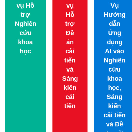
trợ
Hỗ
Hướng
Nghiên
trợ
dẫn
cứu
Đề
Ứng
khoa
án
dụng
học
cải
AI vào
tiến
Nghiên
và
cứu
Sáng
khoa
kiến
học,
cải
Sáng
tiến
kiến
cải tiến
và Đề
án cải
tiến