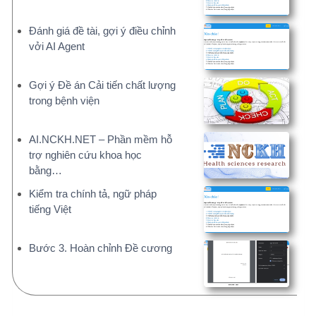
AI.NCKH.NET – Phần mềm hỗ
trợ nghiên cứu khoa học
bằng…
Kiểm tra chính tả, ngữ pháp
tiếng Việt
Bước 3. Hoàn chỉnh Đề cương
THAM KHẢO ĐỀ TÀI NGHIÊN CỨU
50.000+ đề tài, liên tục cập nhật
Phần mềm
Tài liệu
Windows và MacOS
Bài giảng, sách NCKH
DỊCH VỤ TƯ VẤN
Bạn chỉ tập trung chuyên môn, báo cáo đã có