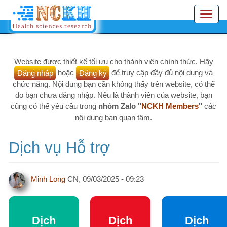
Nhảy
Toggle
đến
navigation
nội
dung
Website được thiết kế tối ưu cho thành viên chính thức. Hãy
Đăng nhập
hoặc
Đăng ký
để truy cập đầy đủ nội dung và
chức năng. Nội dung bạn cần không thấy trên website, có thể
do bạn chưa đăng nhập. Nếu là thành viên của website, bạn
cũng có thể yêu cầu trong
nhóm Zalo "
NCKH Members
"
các
nội dung bạn quan tâm.
Dịch vụ Hỗ trợ
Minh Long
CN, 09/03/2025 - 09:23
Dịch
Dịch
Dịch
vụ Hỗ
vụ
Vụ