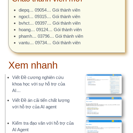
vantu… 09734… Gói thành viên
Xem nhanh
Viết Đề cương nghiên cứu
khoa học với sự hỗ trợ của
AI…
Viết Đề án cải tiến chất lượng
với hỗ trợ của AI agent
Kiểm tra đạo văn với hỗ trợ của
AI Agent
Đánh giá đề tài, gợi ý điều chỉnh
vởi AI Agent
Gợi ý Đề án Cải tiến chất lượng
trong bệnh viện