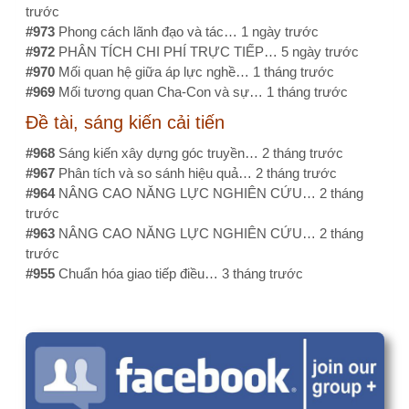
trước
#955
Chuẩn hóa giao tiếp điều…
3 tháng trước
Câu hỏi, thảo luận
Quy định nào cho phép đồng tác giả, cộng sự
cho đề tài cấp cơ sở. Số lượng cộng sự tối
đa là bao nhiêu?
Thực trạng tuân thủ quy trình trước xét nghiệm của điều
dưỡng khoa lâm sàng tại bệnh viện Vũng tàu năm 2025
Làm sao để kiểm tra đạo văn?
Ý kiến, bình luận gần đây
email: ttkieutien@gmail.com…