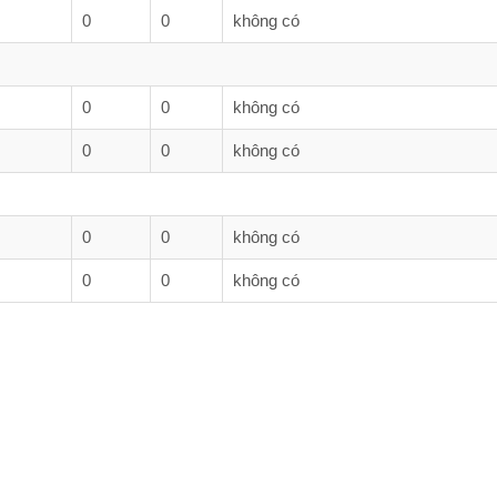
#97
0
0
không có
#97
0
0
không có
trư
#97
trư
#96
0
0
không có
trư
0
0
không có
Đề 
#96
trư
#96
trư
#96
thán
#96
thán
#95