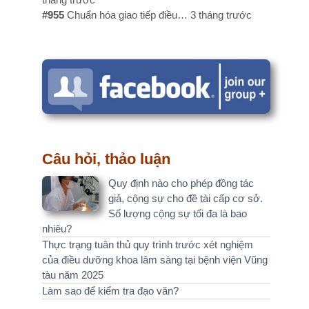
u hỏi, thảo luận
Quy định nào cho phép đồng tác
giả, cộng sự cho đề tài cấp cơ sở.
Số lượng cộng sự tối đa là bao
u?
 trạng tuân thủ quy trình trước xét nghiệm
điều dưỡng khoa lâm sàng tại bệnh viện Vũng
 năm 2025
sao để kiểm tra đạo văn?
kiến, bình luận gần đây
email: ttkieutien@gmail.com…
3 tháng 2 tuần trước
NÔNG MINH HOÀNG EMAIL:…
1 năm 1 tháng trước