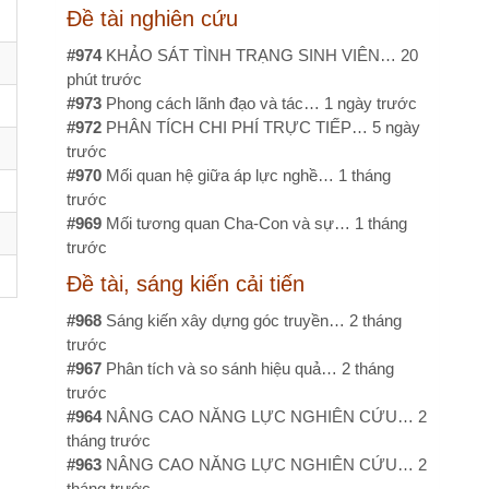
3
Phong cách lãnh đạo và tác…
1 ngày trước
2
PHÂN TÍCH CHI PHÍ TRỰC TIẾP…
5 ngày
ớc
0
Mối quan hệ giữa áp lực nghề…
1 tháng
ớc
9
Mối tương quan Cha-Con và sự…
1 tháng
ớc
tài, sáng kiến cải tiến
8
Sáng kiến xây dựng góc truyền…
2 tháng
ớc
7
Phân tích và so sánh hiệu quả…
2 tháng
ớc
4
NÂNG CAO NĂNG LỰC NGHIÊN CỨU…
2
g trước
3
NÂNG CAO NĂNG LỰC NGHIÊN CỨU…
2
g trước
5
Chuẩn hóa giao tiếp điều…
3 tháng trước