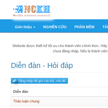
Nhảy
đến
nội
dung
Giới thiệu
NGHIÊN CỨU
PHẦN MỀM
TÀI LIỆU
Main
navigation
Website được thiết kế tối ưu cho thành viên chính thức. Hãy
Đăng
chưa đăng nhập. Nếu là thành viên của we
Diễn đàn - Hỏi đáp
Đăng nhập để gửi câu hỏi, chủ đề.
Diễn đàn
Không
Thảo luận chung
có
Không
A. NGHIÊN CỨU KHOA HỌC
bài
có
Các vấn đề liên quan đến nghiên cứu khoa học.
mới