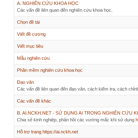
bài
Không
Chọn đề tài
mới
có
Không
Viết đề cương
bài
có
mới
Không
Viết mục tiêu
bài
có
mới
Không
Mẫu nghiên cứu
bài
có
mới
Không
Phần mềm nghiên cứu khoa học
bài
có
mới
Không
Đạo văn
bài
có
Các vấn đề liên quan đến đạo văn, cách kiểm tra, cách chỉnh sửa.
mới
bài
Không
Các vấn đề khác
mới
có
Không
B. AI.NCKH.NET - SỬ DỤNG AI TRONG NGHIÊN CỨU KHOA 
bài
có
Chia sẻ kinh nghiệp, phản hồi các vướng mắc khi sử dụng
https://
mới
bài
Không
Hỗ trợ trang https://ai.nckh.net
mới
có
Không
Sử dụng các công cụ AI khác
bài
có
mới
Không
C. ĐỀ TÀI LIÊN QUAN ĐẾN CHUYÊN MÔN
bài
có
mới