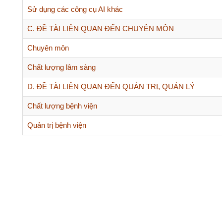
Không
Chuyên môn
bài
có
mới
Không
Chất lượng lâm sàng
bài
có
mới
Không
D. ĐỀ TÀI LIÊN QUAN ĐẾN QUẢN TRỊ, QUẢN LÝ
bài
có
mới
Không
Chất lượng bệnh viện
bài
có
mới
Không
Quản trị bệnh viện
bài
có
mới
bài
mới