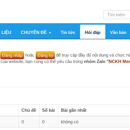
Tìm
kiếm
CHUYÊN ĐỀ
Tin tức
Hỏi đáp
Văn bản
Dịch vụ
 nhập
hoặc
Đăng ký
để truy cập đầy đủ nội dung và chức năng. Nội dung 
bsite, bạn cũng có thể yêu cầu trong
nhóm Zalo "
NCKH Members
"
các nộ
C
Chủ đề
Số bài
Bài gần nhất
0
0
không có