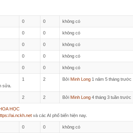
T
0
0
không có
0
0
không có
0
0
không có
W
0
0
không có
0
0
không có
B
1
2
Bởi
Minh Long
1 năm 5 tháng trước
2
2
Bởi
Minh Long
4 tháng 3 tuần trước
HỌC
ai.nckh.net
và các AI phổ biến hiện nay.
AI
0
0
không có
Đề 
0
0
không có
#97
phút