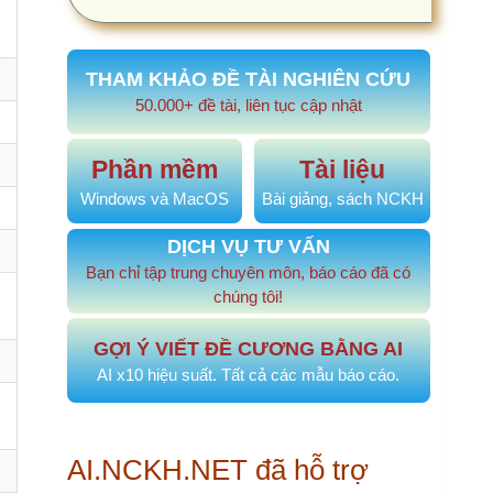
HAM KHẢO ĐỀ TÀI NGHIÊN CỨU
50.000+ đề tài, liên tục cập nhật
Phần mềm
Tài liệu
indows và MacOS
Bài giảng, sách NCKH
DỊCH VỤ TƯ VẤN
ạn chỉ tập trung chuyên môn, báo cáo đã có
chúng tôi!
GỢI Ý VIẾT ĐỀ CƯƠNG BẰNG AI
AI x10 hiệu suất. Tất cả các mẫu báo cáo.
.NCKH.NET đã hỗ trợ
tài nghiên cứu
4
KHẢO SÁT TÌNH TRẠNG SINH VIÊN…
20
 trước